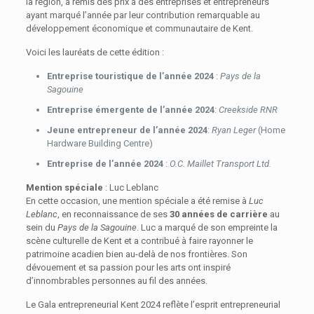
la région, a remis des prix à des entreprises et entrepreneurs
ayant marqué l’année par leur contribution remarquable au
développement économique et communautaire de Kent.
Voici les lauréats de cette édition :
Entreprise touristique de l’année 2024
:
Pays de la
Sagouine
Entreprise émergente de l’année 2024
:
Creekside RNR
Jeune entrepreneur de l’année 2024
:
Ryan Leger
(Home
Hardware Building Centre)
Entreprise de l’année 2024
:
O.C. Maillet Transport Ltd.
Mention spéciale
: Luc Leblanc
En cette occasion, une mention spéciale a été remise à
Luc
Leblanc
, en reconnaissance de ses
30 années de carrière
au
sein du
Pays de la Sagouine
. Luc a marqué de son empreinte la
scène culturelle de Kent et a contribué à faire rayonner le
patrimoine acadien bien au-delà de nos frontières. Son
dévouement et sa passion pour les arts ont inspiré
d’innombrables personnes au fil des années.
Le Gala entrepreneurial Kent 2024 reflète l’esprit entrepreneurial